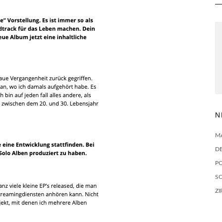
N
M
D
P
SO
ZI