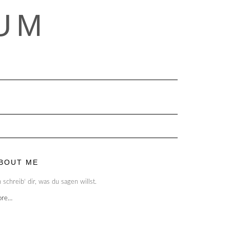
UM
BOUT ME
h schreib‘ dir, was du sagen willst.
ore…