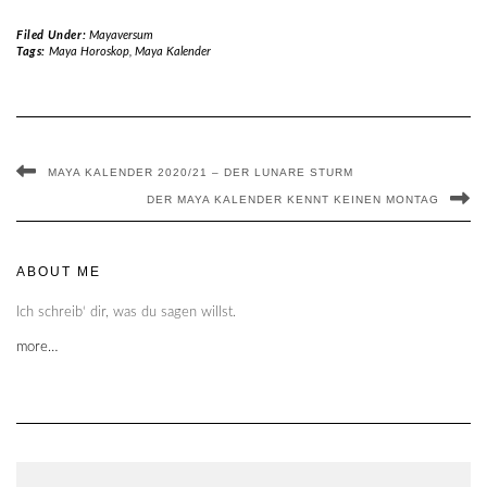
Filed Under:
Mayaversum
Tags:
Maya Horoskop
,
Maya Kalender
MAYA KALENDER 2020/21 – DER LUNARE STURM
DER MAYA KALENDER KENNT KEINEN MONTAG
ABOUT ME
Ich schreib‘ dir, was du sagen willst.
more…