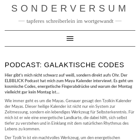
Skip
SONDERVERSUM
to
content
tapferes schreiberlein im wortgewandt
Toggle Navigation
PODCAST: GALAKTISCHE CODES
Hier gibt’s mich nicht schwarz auf weiß, sondern direkt aufs Ohr. Der
ELBBLICK Podcast hat mich zum Maya Kalender interviewt. Es geht um
kosmische Codes, energetische Fingerabdrücke und warum der Montag
vielleicht gar kein Montag ist…
Wie immer geht es um die Mayas. Genauer gesagt den Tzolkin Kalender
der Mayas. Dieser heilige Kalender ist nicht nur ein System zur
Zeitmessung, sondern ein lebendiges Werkzeug für Selbsterkenntnis. Für
mich ist er wie eine energetische Landkarte, die dabei hilft, sich selbst
tiefer zu verstehen und in Einklang mit dem natürlichen Rhythmus des
Lebens zu kommen.
Der Tzolk’in ist ein machtvolles Werkzeug, um den energetischen