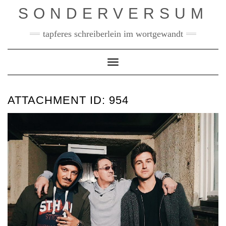
Skip
SONDERVERSUM
to
content
tapferes schreiberlein im wortgewandt
Toggle Navigation
ATTACHMENT ID: 954