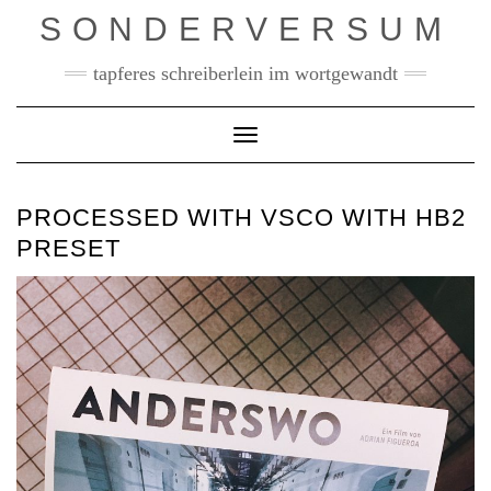
Skip
SONDERVERSUM
to
content
tapferes schreiberlein im wortgewandt
Toggle Navigation
PROCESSED WITH VSCO WITH HB2
PRESET