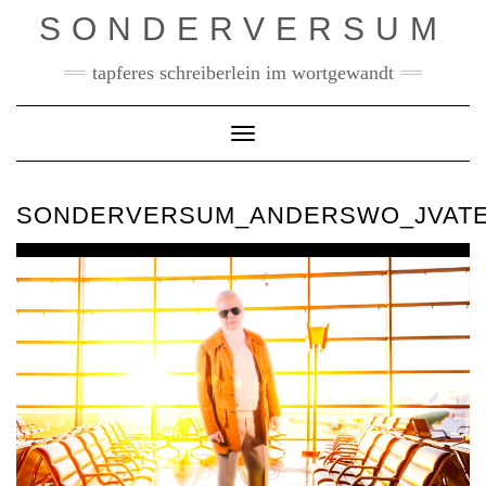
Skip
SONDERVERSUM
to
content
tapferes schreiberlein im wortgewandt
Toggle Navigation
SONDERVERSUM_ANDERSWO_JVATE