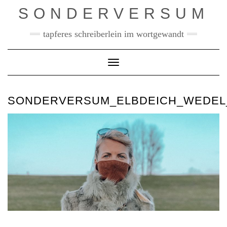
Skip
SONDERVERSUM
to
content
tapferes schreiberlein im wortgewandt
Toggle Navigation
SONDERVERSUM_ELBDEICH_WEDE