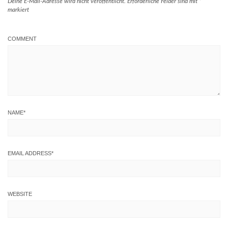
Deine E-Mail-Adresse wird nicht veröffentlicht.
Erforderliche Felder sind mit
*
markiert
COMMENT
NAME
*
EMAIL ADDRESS
*
WEBSITE