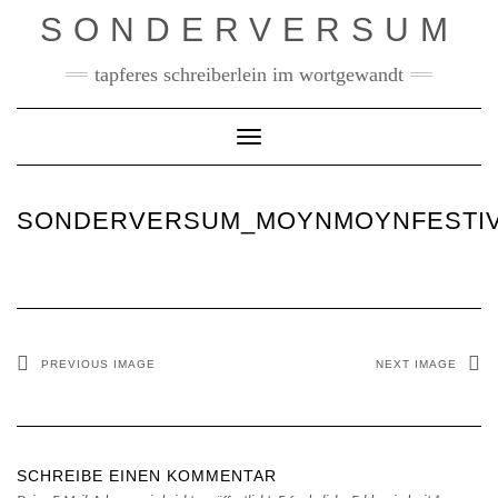
Skip
SONDERVERSUM
to
content
tapferes schreiberlein im wortgewandt
Toggle Navigation
SONDERVERSUM_MOYNMOYNFESTIVA
PREVIOUS IMAGE
NEXT IMAGE
SCHREIBE EINEN KOMMENTAR