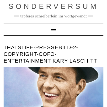
Skip
SONDERVERSUM
to
content
tapferes schreiberlein im wortgewandt
Toggle Navigation
THATSLIFE-PRESSEBILD-2-
COPYRIGHT-COFO-
ENTERTAINMENT-KARY-LASCH-TT