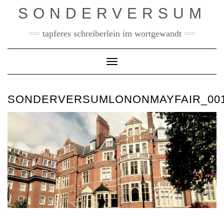
Skip
SONDERVERSUM
to
content
tapferes schreiberlein im wortgewandt
Toggle Navigation
SONDERVERSUMLONONMAYFAIR_00