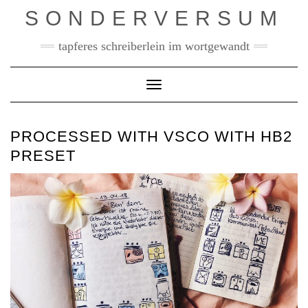
Skip
SONDERVERSUM
to
content
tapferes schreiberlein im wortgewandt
Toggle Navigation
PROCESSED WITH VSCO WITH HB2
PRESET