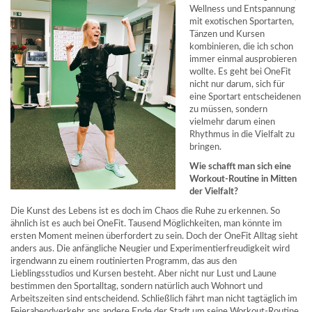
Wellness und Entspannung
mit exotischen Sportarten,
Tänzen und Kursen
kombinieren, die ich schon
immer einmal ausprobieren
wollte. Es geht bei OneFit
nicht nur darum, sich für
eine Sportart entscheidenen
zu müssen, sondern
vielmehr darum einen
Rhythmus in die Vielfalt zu
bringen.
Wie schafft man sich eine
Workout-Routine in Mitten
der Vielfalt?
Die Kunst des Lebens ist es doch im Chaos die Ruhe zu erkennen. So
ähnlich ist es auch bei OneFit. Tausend Möglichkeiten, man könnte im
ersten Moment meinen überfordert zu sein. Doch der OneFit Alltag sieht
anders aus. Die anfängliche Neugier und Experimentierfreudigkeit wird
irgendwann zu einem routinierten Programm, das aus den
Lieblingsstudios und Kursen besteht. Aber nicht nur Lust und Laune
bestimmen den Sportalltag, sondern natürlich auch Wohnort und
Arbeitszeiten sind entscheidend. Schließlich fährt man nicht tagtäglich im
Feierabendverkehr ans andere Ende der Stadt um seine Workout-Routine