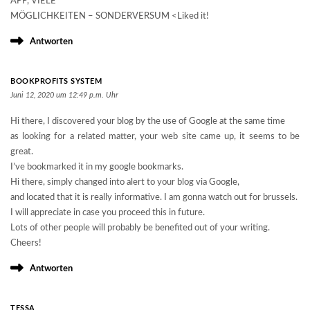
APP, VIELE
MÖGLICHKEITEN – SONDERVERSUM <Liked it!
Antworten
BOOKPROFITS SYSTEM
Juni 12, 2020 um 12:49 p.m. Uhr
Hi there, I discovered your blog by the use of Google at the same time
as looking for a related matter, your web site came up, it seems to be
great.
I’ve bookmarked it in my google bookmarks.
Hi there, simply changed into alert to your blog via Google,
and located that it is really informative. I am gonna watch out for brussels.
I will appreciate in case you proceed this in future.
Lots of other people will probably be benefited out of your writing.
Cheers!
Antworten
TESSA