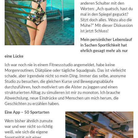
anderen Schulter mit den
Worten: „Ach quatsch, hast du
mal in den Spiegel geguckt?
Sitzt doch alles. Wozu also die
Mühe?“ Mit dieser Diskussion
ist jetzt Schluss!
Mein persönlicher Lebenslauf
in Sachen Sportlichkeit hat
ehrlich gesagt mehr als nur
eine Lücke
Ich war noch nie in einem Fitnessstudio angemeldet, habe keine
Morgenroutinen, Diätpläne oder tägliche Squadgoals. Das ist vielleicht
schade, aber irgendwie nicht so mein Ding. Immer das selbe, anonyme
Studio zu besuchen, die gleichen Kurse und Bewegungsabläufe
durchzuführen, hoch motiviert um die Alster zu joggen und einen
strukturierten Alltag zu simulieren ist mir zu monoton. Ich brauche
Abwechslung, neue Eindrücke und Menschen um mich herum, die
Geschichten zu erzählen haben.
Eine App – 50 Sportarten
Wem bisher ähnlich zumute
war und wer nicht so richtig
weiß, wie sich die eigene
Spontanität mit einer