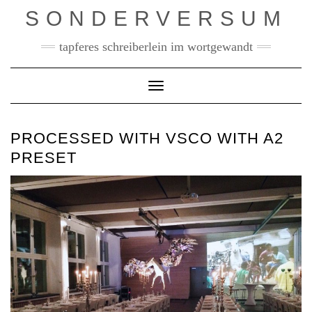
Skip
SONDERVERSUM
to
content
tapferes schreiberlein im wortgewandt
Toggle Navigation
PROCESSED WITH VSCO WITH A2
PRESET