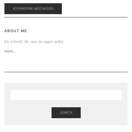
ABOUT ME
Ich schreib‘ dir, was du sagen willst.
more…
SEARCH