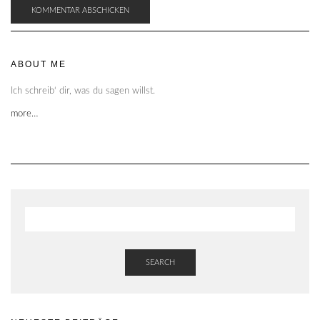
ABOUT ME
Ich schreib‘ dir, was du sagen willst.
more…
SEARCH