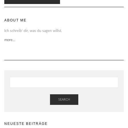
ABOUT ME
Ich schreib‘ dir, was du sagen willst.
more…
SEARCH
NEUESTE BEITRÄGE