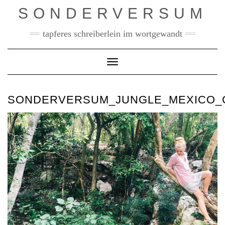
Skip
SONDERVERSUM
to
content
tapferes schreiberlein im wortgewandt
Toggle Navigation
SONDERVERSUM_JUNGLE_MEXICO_C