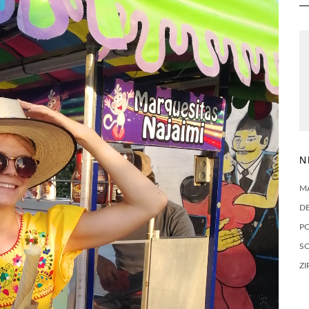
N
M
D
P
SO
ZI