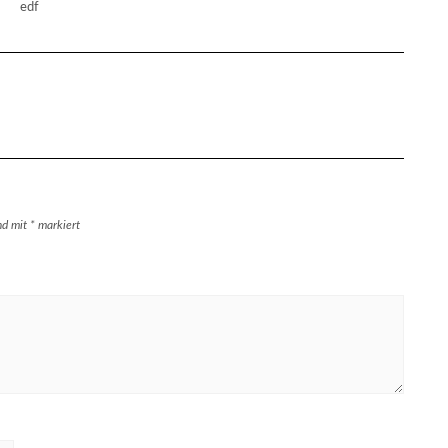
edf
ind mit
*
markiert