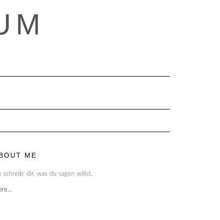
UM
BOUT ME
h schreib‘ dir, was du sagen willst.
ore…