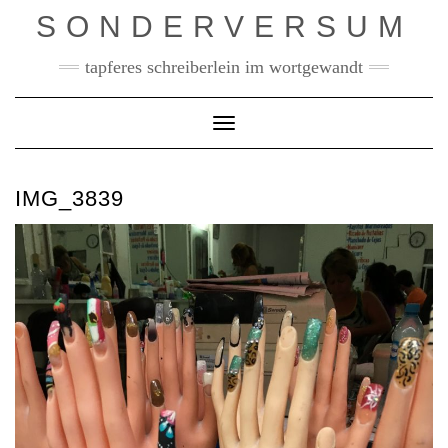
Skip
SONDERVERSUM
to
content
tapferes schreiberlein im wortgewandt
Toggle Navigation
IMG_3839