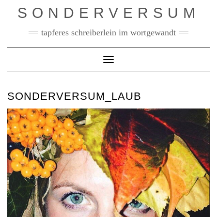
Skip
SONDERVERSUM
to
content
tapferes schreiberlein im wortgewandt
Toggle Navigation
SONDERVERSUM_LAUB