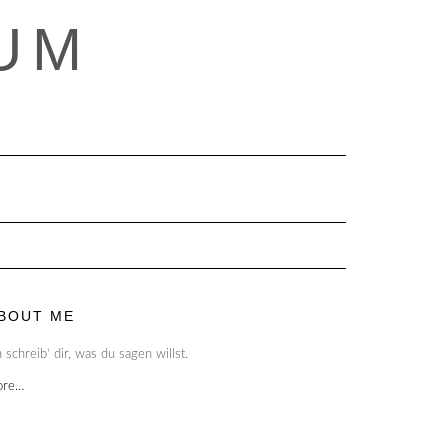
UM
BOUT ME
h schreib‘ dir, was du sagen willst.
ore…