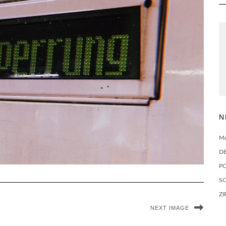
N
M
D
P
SO
ZI
NEXT IMAGE