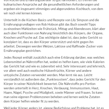
von Köchin und Ernährungsberater so gut harmoniert. Es treffen die
kulinarischen Ansprüche auf die gesundheitlichen Anforderungen und
ergeben ein insgesamt stimmiges und abgerundetes Kochbuch, von dem
wir noch viel lernen können.
Unterteilt in die Küchen-Basics und Rezepte von Lily Simpson und die
Ernährungsgrundlagen von Rob Hobson gibt das Buch sowohl Tipps
zu einzelnen Mahlzeiten wie Frühstück, Mittag und Abendessen, klärt aber
auch über Funktionen von Nahrung hinsichtlich des Körpers, der Organe,
Knochen und Psyche auf. Das wichtigste dabei ist, dass jedes Gericht so
konzipiert ist, dass es den Körper unterstützt und nicht gegen ihn
arbeitet. Deswegen werden Weizen, Laktose und Raffinade-Zucker vom
Ernährungsplan gestrichen.
Jedes Rezept enthält zusätzlich auch eine Erklärung darüber, was welches
Lebensmittel an Nährstoffen hat, wobei es helfen kann, wie viele Kalorien
das Gericht hat und wie es zubereitet wird. Sehr interessant und lehrreich,
vor allem weil auch exotische Hülsenfrüchte, Körner und andere
untypische Zutaten verwendet werden. Man lernt nie aus. Leicht
verständlich ist außerdem das „Punktesystem“, dass jedes Gericht für den
Körper in seiner Nützlichkeit bewertet. Die Nährstoffe pro Portion
werden unterteilt in Herz, Knochen, Verdauung, Immunsystem, Haut,
Haare, Nägel, Psyche und Müdigkeit, sowie Männer und Frauen. So kann
man seine eigenen Problemzonen beheben und lernen welche Zutaten
dem Körper helfen wieder fit zu werden.
Weil jeder Körper anders ist, eigene Bedürfnisse und Probleme hat, ist es