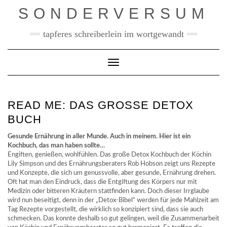
Skip
SONDERVERSUM
to
content
tapferes schreiberlein im wortgewandt
Toggle Navigation
READ ME: DAS GROSSE DETOX
BUCH
Gesunde Ernährung in aller Munde. Auch in meinem. Hier ist ein
Kochbuch, das man haben sollte…
Engiften, genießen, wohlfühlen. Das große Detox Kochbuch der Köchin
Lily Simpson und des Ernährungsberaters Rob Hobson zeigt uns Rezepte
und Konzepte, die sich um genussvolle, aber gesunde, Ernährung drehen.
Oft hat man den Eindruck, dass die Entgiftung des Körpers nur mit
Medizin oder bitteren Kräutern stattfinden kann. Doch dieser Irrglaube
wird nun beseitigt, denn in der „Detox-Bibel“ werden für jede Mahlzeit am
Tag Rezepte vorgestellt, die wirklich so konzipiert sind, dass sie auch
schmecken. Das konnte deshalb so gut gelingen, weil die Zusammenarbeit