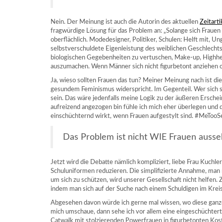
Nein. Der Meinung ist auch die Autorin des aktuellen
Zeitart
fragwürdige Lösung für das Problem an: „Solange sich Frauen
oberflächlich. Modedesigner, Politiker, Schulen: Helft mit, Un
selbstverschuldete Eigenleistung des weiblichen Geschlechts
biologischen Gegebenheiten zu vertuschen, Make-up, Highhee
auszumachen. Wenn Männer sich nicht figurbetont anziehen o
Ja, wieso sollten Frauen das tun? Meiner Meinung nach ist d
gesundem Feminismus widerspricht. Im Gegenteil. Wer sich sc
sein. Das wäre jedenfalls meine Logik zu der äußeren Erschei
aufreizend angezogen bin fühle ich mich eher überlegen und 
einschüchternd wirkt, wenn Frauen aufgestylt sind. #MeTooS
Das Problem ist nicht WIE Frauen ausse
Jetzt wird die Debatte nämlich kompliziert, liebe Frau Kuchle
Schuluniformen reduzieren. Die simplifizierte Annahme, man
um sich zu schützen, wird unserer Gesellschaft nicht helfen. 
indem man sich auf der Suche nach einem Schuldigen im Kreis
Abgesehen davon würde ich gerne mal wissen, wo diese ganz
mich umschaue, dann sehe ich vor allem eine eingeschüchter
Catwalk mit stolzierenden Powerfrauen in figurbetonten Kost