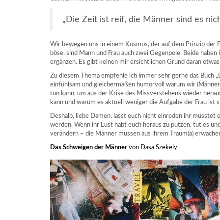
„Die Zeit ist reif, die Männer sind es nich
Wir bewegen uns in einem Kosmos, der auf dem Prinzip der Pol
böse, sind Mann und Frau auch zwei Gegenpole. Beide haben 
ergänzen. Es gibt keinen mir ersichtlichen Grund daran etwas g
Zu diesem Thema empfehle ich immer sehr gerne das Buch „D
einfühlsam und gleichermaßen humorvoll warum wir (Männer 
tun kann, um aus der Krise des Missverstehens wieder heraus
kann und warum es aktuell weniger die Aufgabe der Frau ist s
Deshalb, liebe Damen, lasst euch nicht einreden ihr müsstet
werden. Wenn ihr Lust habt euch heraus zu putzen, tut es und
verändern – die Männer müssen aus ihrem Traum(a) erwache
Das Schweigen der Männer
von Dasa Szekely