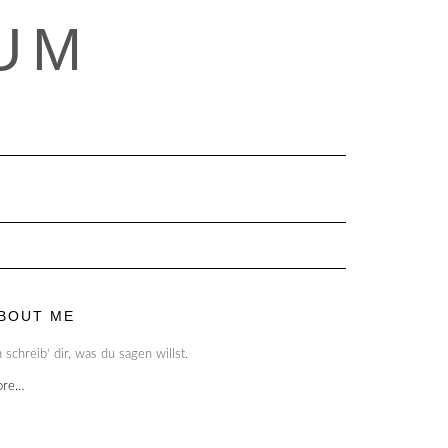
UM
BOUT ME
h schreib‘ dir, was du sagen willst.
ore…