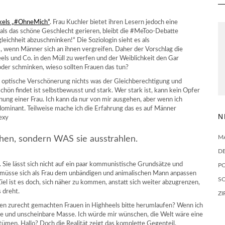
ikels „#OhneMich“
. Frau Kuchler bietet ihren Lesern jedoch eine
 als das schöne Geschlecht gerieren, bleibt die #MeToo-Debatte
gleichheit abzuschminken!“ Die Soziologin sieht es als
, wenn Männer sich an ihnen vergreifen. Daher der Vorschlag die
ls und Co. in den Müll zu werfen und der Weiblichkeit den Gar
der schminken, wieso sollten Frauen das tun?
ie optische Verschönerung nichts was der Gleichberechtigung und
hön findet ist selbstbewusst und stark. Wer stark ist, kann kein Opfer
nung einer Frau. Ich kann da nur von mir ausgehen, aber wenn ich
dominant. Teilweise mache ich die Erfahrung das es auf Männer
N
exy
M
hen, sondern WAS sie ausstrahlen.
D
r. Sie lässt sich nicht auf ein paar kommunistische Grundsätze und
P
 müsse sich als Frau dem unbändigen und animalischen Mann anpassen
SO
Ziel ist es doch, sich näher zu kommen, anstatt sich weiter abzugrenzen,
 dreht.
ZI
en zurecht gemachten Frauen in Highheels bitte herumlaufen? Wenn ich
te und unscheinbare Masse. Ich würde mir wünschen, die Welt wäre eine
ümen. Hallo? Doch die Realität zeigt das komplette Gegenteil.