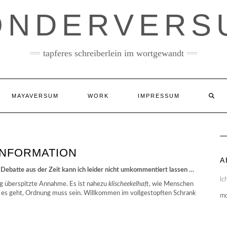
ONDERVERS
tapferes schreiberlein im wortgewandt
MAYAVERSUM
WORK
IMPRESSUM
INFORMATION
A
ebatte aus der Zeit kann ich leider nicht umkommentiert lassen …
Ic
g überspitzte Annahme. Es ist nahezu
klischeekelhaft
, wie Menschen
 es geht, Ordnung muss sein. Willkommen im vollgestopften Schrank
m