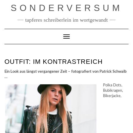
Skip
SONDERVERSUM
to
content
tapferes schreiberlein im wortgewandt
Toggle Navigation
OUTFIT: IM KONTRASTREICH
Ein Look aus längst vergangener Zeit – fotografiert von Patrick Schwalb
…
Polka Dots,
Bubikragen,
Bikerjacke,