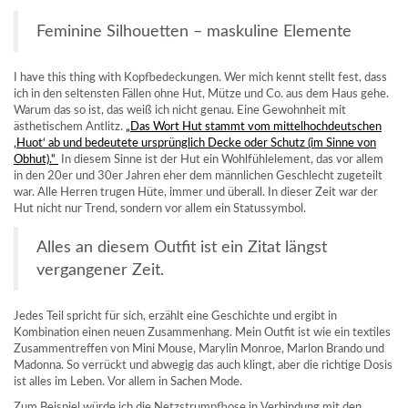
Feminine Silhouetten – maskuline Elemente
I have this thing with Kopfbedeckungen. Wer mich kennt stellt fest, dass
ich in den seltensten Fällen ohne Hut, Mütze und Co. aus dem Haus gehe.
Warum das so ist, das weiß ich nicht genau. Eine Gewohnheit mit
ästhetischem Antlitz.
„Das Wort Hut stammt vom mittelhochdeutschen
‚Huot‘ ab und bedeutete ursprünglich Decke oder Schutz (im Sinne von
Obhut).“
In diesem Sinne ist der Hut ein Wohlfühlelement, das vor allem
in den 20er und 30er Jahren eher dem männlichen Geschlecht zugeteilt
war. Alle Herren trugen Hüte, immer und überall. In dieser Zeit war der
Hut nicht nur Trend, sondern vor allem ein Statussymbol.
Alles an diesem Outfit ist ein Zitat längst
vergangener Zeit.
Jedes Teil spricht für sich, erzählt eine Geschichte und ergibt in
Kombination einen neuen Zusammenhang. Mein Outfit ist wie ein textiles
Zusammentreffen von Mini Mouse, Marylin Monroe, Marlon Brando und
Madonna. So verrückt und abwegig das auch klingt, aber die richtige Dosis
ist alles im Leben. Vor allem in Sachen Mode.
Zum Beispiel würde ich die Netzstrumpfhose in Verbindung mit den