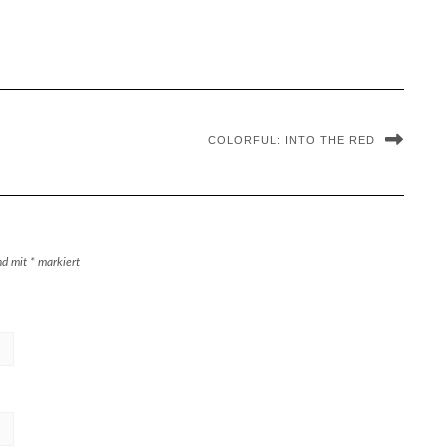
COLORFUL: INTO THE RED
ind mit
*
markiert