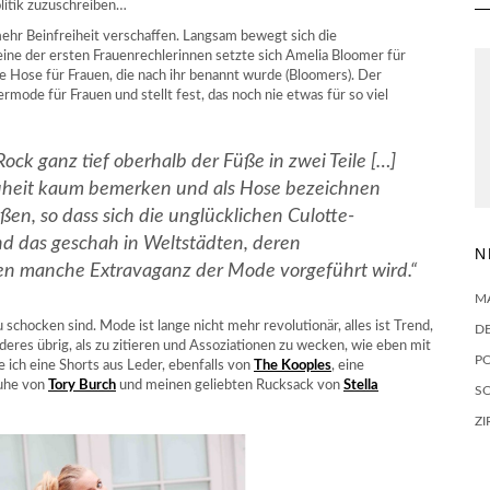
litik zuzuschreiben…
ehr Beinfreiheit verschaffen. Langsam bewegt sich die
ine der ersten Frauenrechlerinnen setzte sich Amelia Bloomer für
e Hose für Frauen, die nach ihr benannt wurde (Bloomers). Der
rmode für Frauen und stellt fest, das noch nie etwas für so viel
ock ganz tief oberhalb der Füße in zwei Teile […]
euheit kaum bemerken und als Hose bezeichnen
ßen, so dass sich die unglücklichen Culotte-
nd das geschah in Weltstädten, deren
N
en manche Extravaganz der Mode vorgeführt wird.“
M
 schocken sind. Mode ist lange nicht mehr revolutionär, alles ist Trend,
D
deres übrig, als zu zitieren und Assoziationen zu wecken, wie eben mit
P
ich eine Shorts aus Leder, ebenfalls von
The Kooples
, eine
uhe von
Tory Burch
und meinen geliebten Rucksack von
Stella
SO
ZI