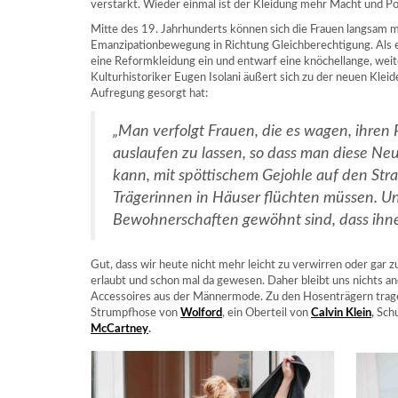
verstärkt. Wieder einmal ist der Kleidung mehr Macht und Po
Mitte des 19. Jahrhunderts können sich die Frauen langsam m
Emanzipationbewegung in Richtung Gleichberechtigung. Als e
eine Reformkleidung ein und entwarf eine knöchellange, weit
Kulturhistoriker Eugen Isolani äußert sich zu der neuen Kleide
Aufregung gesorgt hat:
„Man verfolgt Frauen, die es wagen, ihren R
auslaufen zu lassen, so dass man diese N
kann, mit spöttischem Gejohle auf den Stra
Trägerinnen in Häuser flüchten müssen. U
Bewohnerschaften gewöhnt sind, dass ihn
Gut, dass wir heute nicht mehr leicht zu verwirren oder gar zu
erlaubt und schon mal da gewesen. Daher bleibt uns nichts an
Accessoires aus der Männermode. Zu den Hosenträgern trage 
Strumpfhose von
Wolford
, ein Oberteil von
Calvin Klein
,
Sch
McCartney
.