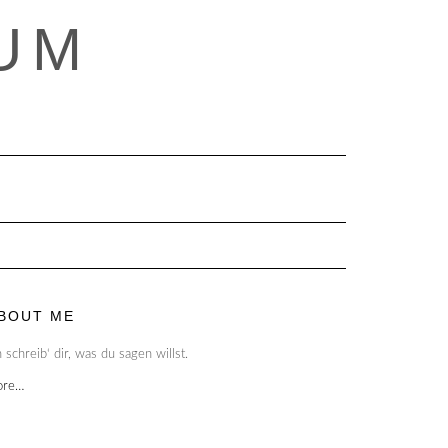
UM
BOUT ME
h schreib‘ dir, was du sagen willst.
ore…