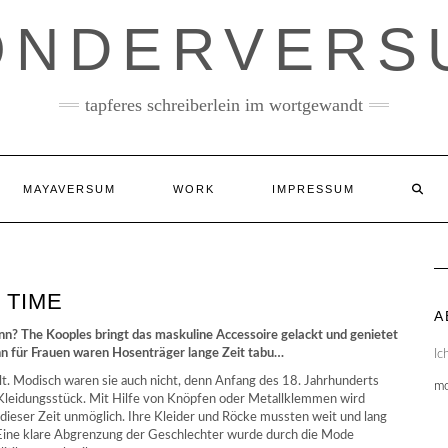
ONDERVERS
tapferes schreiberlein im wortgewandt
MAYAVERSUM
WORK
IMPRESSUM
 TIME
A
n? The Kooples bringt das maskuline Accessoire gelackt und genietet
nn für Frauen waren Hosenträger lange Zeit tabu…
Ic
t. Modisch waren sie auch nicht, denn Anfang des 18. Jahrhunderts
m
n Kleidungsstück. Mit Hilfe von Knöpfen oder Metallklemmen wird
 dieser Zeit unmöglich. Ihre Kleider und Röcke mussten weit und lang
. Eine klare Abgrenzung der Geschlechter wurde durch die Mode